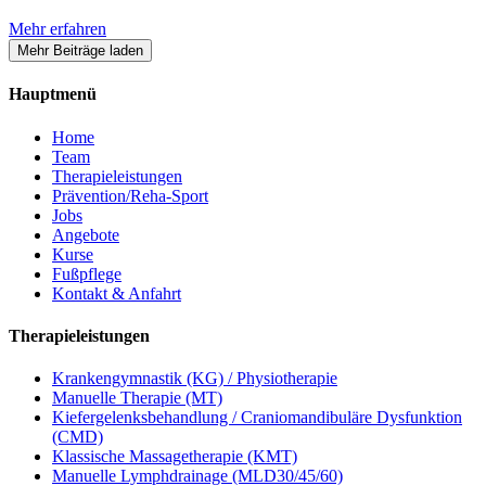
Mehr erfahren
Mehr Beiträge laden
Hauptmenü
Home
Team
Therapieleistungen
Prävention/Reha-Sport
Jobs
Angebote
Kurse
Fußpflege
Kontakt & Anfahrt
Therapieleistungen
Krankengymnastik (KG) / Physiotherapie
Manuelle Therapie (MT)
Kiefergelenksbehandlung / Craniomandibuläre Dysfunktion
(CMD)
Klassische Massagetherapie (KMT)
Manuelle Lymphdrainage (MLD30/45/60)