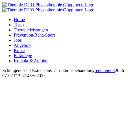
Zum
Inhalt
springen
Home
Team
Therapieleistungen
Prävention/Reha-Sport
Jobs
Angebote
Kurse
Fußpflege
Kontakt & Anfahrt
Schlingentisch / Extensions- / Traktionsbehandlung
rene.reinert
2026-
07-02T13:57:43+02:00