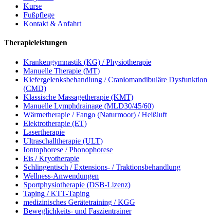
Kurse
Fußpflege
Kontakt & Anfahrt
Therapieleistungen
Krankengymnastik (KG) / Physiotherapie
Manuelle Therapie (MT)
Kiefergelenksbehandlung / Craniomandibuläre Dysfunktion
(CMD)
Klassische Massagetherapie (KMT)
Manuelle Lymphdrainage (MLD30/45/60)
Wärmetherapie / Fango (Naturmoor) / Heißluft
Elektrotherapie (ET)
Lasertherapie
Ultraschalltherapie (ULT)
Iontophorese / Phonophorese
Eis / Kryotherapie
Schlingentisch / Extensions- / Traktionsbehandlung
Wellness-Anwendungen
Sportphysiotherapie (DSB-Lizenz)
Taping / KTT-Taping
medizinisches Gerätetraining / KGG
Beweglichkeits- und Faszientrainer