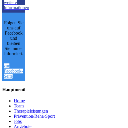
weitere
Informationen
Folgen Sie
uns auf
Facebook
und
bleiben
Sie immer
informiert.
zur
Facebook-
Seite
Hauptmenü
Home
Team
Therapieleistungen
Prävention/Reha-Sport
Jobs
Angebote