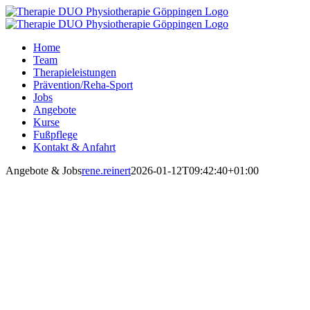
Zum
Inhalt
springen
Home
Team
Therapieleistungen
Prävention/Reha-Sport
Jobs
Angebote
Kurse
Fußpflege
Kontakt & Anfahrt
Angebote & Jobs
rene.reinert
2026-01-12T09:42:40+01:00
Angebote