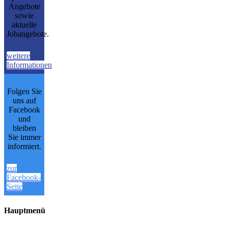
Angebote
sowie
aktuelle
Jobangebote.
weitere
Informationen
Folgen Sie
uns auf
Facebook
und
bleiben
Sie immer
informiert.
zur
Facebook-
Seite
Hauptmenü