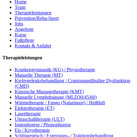
Home
Team
Therapieleistungen
Prävention/Reha-Sport
Jobs
Angebote
Kurse
Fußpflege
Kontakt & Anfahrt
Therapieleistungen
Krankengymnastik (KG) / Physiotherapie
Manuelle Therapie (MT)
Kiefergelenksbehandlung / Craniomandibuläre Dysfunktion
(CMD)
Klassische Massagetherapie (KMT)
Manuelle Lymphdrainage (MLD30/45/60)
Wärmetherapie / Fango (Naturmoor) / Heißluft
Elektrotherapie (ET)
Lasertherapie
Ultraschalltherapie (ULT)
Iontophorese / Phonophorese
Eis / Kryotherapie
Schlingentisch / Extensions- / Traktionsbehandlung